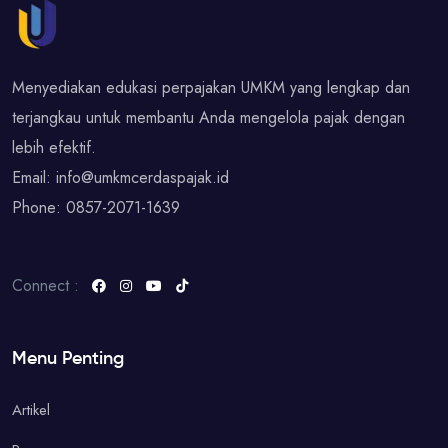
Menyediakan edukasi perpajakan UMKM yang lengkap dan
terjangkau untuk membantu Anda mengelola pajak dengan
lebih efektif.
Email:
info@umkmcerdaspajak.id
Phone:
0857-2071-1639
Connect :
Menu Penting
Artikel