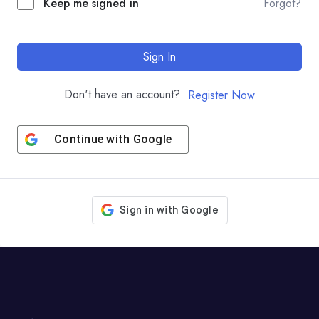
Keep me signed in
Forgot?
Sign In
Don't have an account?
Register Now
Continue with
Google