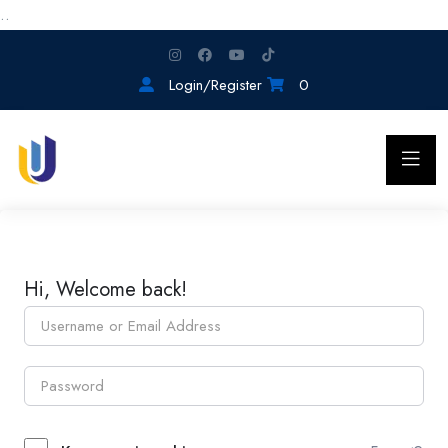
..
Login/Register
0
Hi, Welcome back!