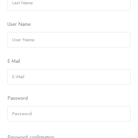
User Name
E-Mail
Password
Password confirmation