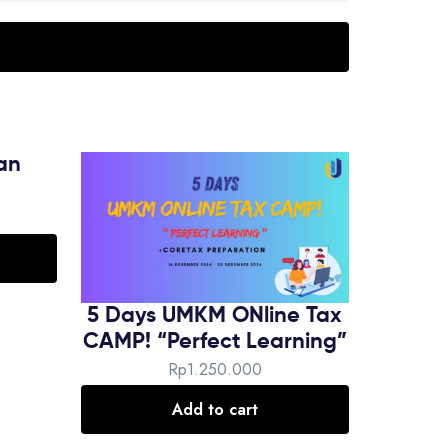
an
5 Days UMKM ONline Tax
CAMP! “Perfect Learning”
Rp
1.250.000
Add to cart