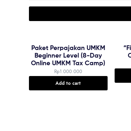
Paket Perpajakan UMKM
“F
Beginner Level (8-Day
Online UMKM Tax Camp)
Rp
1.000.000
Add to cart