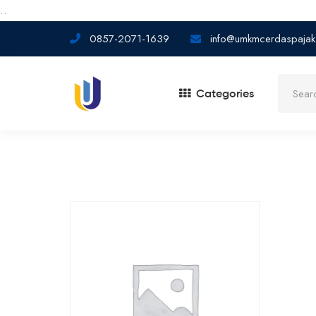
..
0857-2071-1639
info@umkmcerdaspajak
Categories