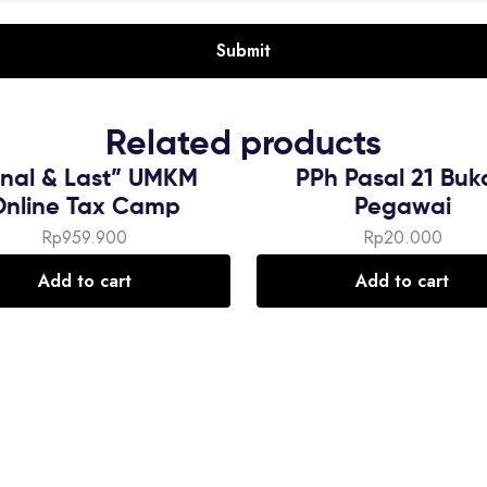
Related products
inal & Last” UMKM
PPh Pasal 21 Buk
Online Tax Camp
Pegawai
Rp
959.900
Rp
20.000
Add to cart
Add to cart