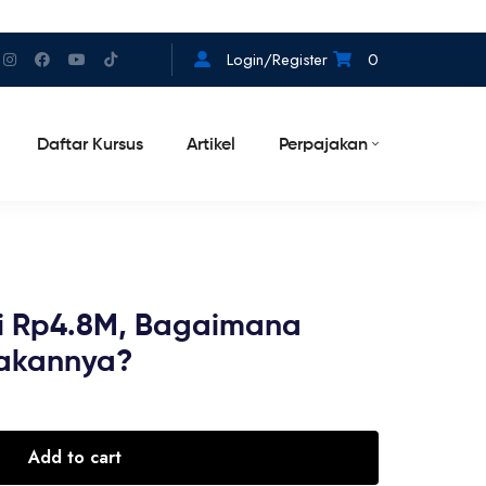
Login/Register
0
Daftar Kursus
Artikel
Perpajakan
ri Rp4.8M, Bagaimana
akannya?
Add to cart